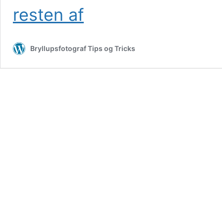
Bryllup
resten af
med
overnatning
Bryllupsfotograf Tips og Tricks