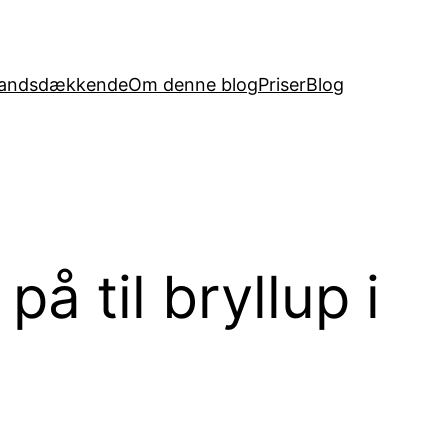
andsdækkende
Om denne blog
Priser
Blog
å til bryllup i