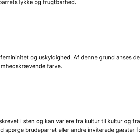
parrets lykke og frugtbarhed.
emininitet og uskyldighed. Af denne grund anses det 
omhedskrævende farve.
evet i sten og kan variere fra kultur til kultur og fra b
tid spørge brudeparret eller andre inviterede gæster fo