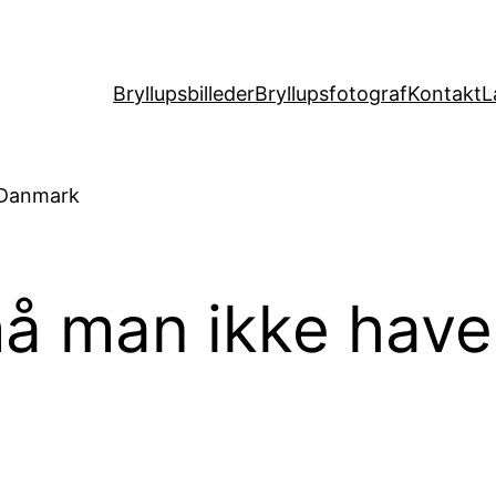
Bryllupsbilleder
Bryllupsfotograf
Kontakt
L
å man ikke have p