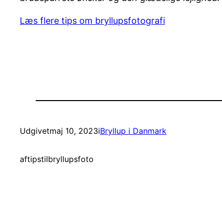
Læs flere tips om bryllupsfotografi
Udgivet
maj 10, 2023
i
Bryllup i Danmark
af
tipstilbryllupsfoto