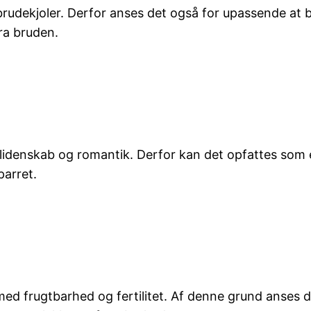
brudekjoler. Derfor anses det også for upassende at bæ
ra bruden.
idenskab og romantik. Derfor kan det opfattes som en 
arret.
med frugtbarhed og fertilitet. Af denne grund anses de