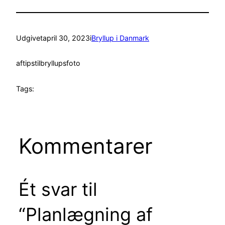
Udgivet
april 30, 2023
i
Bryllup i Danmark
af
tipstilbryllupsfoto
Tags:
Kommentarer
Ét svar til
“Planlægning af